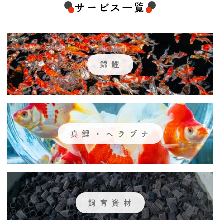
サービス一覧
錦鯉
真鯉・ヘラブナ
飼育資材