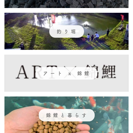
釣り堀
アート x 錦鯉
錦鯉と暮らす